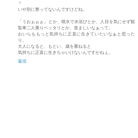
＾
いや別に整ってないんですけどね。
「うおぉぉぉ」とか、噴水で水浴びとか、人目を気にせず観
覧車二人乗りベッタリとか、羨ましいなぁって。
おいらももっと気持ちに正直に生きていたいなぁと思った
り。
大人になると、もとい、歳を重ねると
気持ちに正直に生きちゃいけないんですかねぇ。
返信