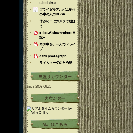
tabbi-time
ブライダルアルバム制作
の中の人のBLOG
休みの日はカメラで遊ぼ
う
■sloe.のslowなphoto日
記■
雨の中を、一人でドライ
ブ
dazs photograph
ライムソーダのため息
国盗りカウンター
since 2009.06.20
カウンター
Mailはこちら