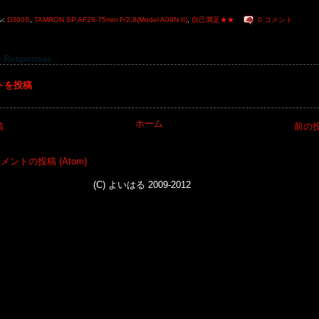
ル:
D300S
,
TAMRON SP AF28-75mm F/2.8(Model A09N II)
,
自己満足★★
0 コメント
0 Responses
トを投稿
ホーム
稿
前の
メントの投稿 (Atom)
(C) よいはる 2009-2012